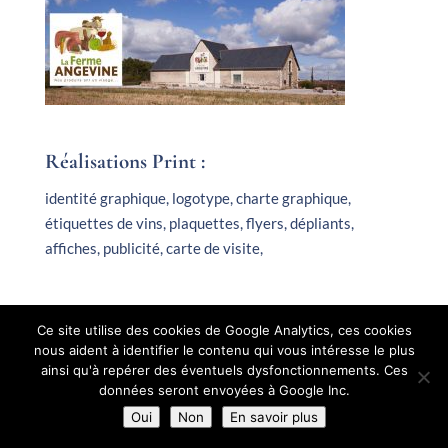
Réalisations Print :
identité graphique, logotype, charte graphique,
étiquettes de vins, plaquettes, flyers, dépliants,
affiches, publicité, carte de visite,
Ce site utilise des cookies de Google Analytics, ces cookies
© 2010-2026 Matya tous droits réservés. Merci de nous
nous aident à identifier le contenu qui vous intéresse le plus
ainsi qu'à repérer des éventuels dysfonctionnements. Ces
contacter pour une demande de publication.
données seront envoyées à Google Inc.
Oui
Non
En savoir plus